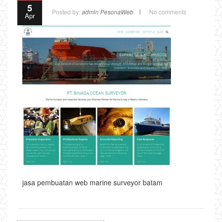
5
Posted by:
admin PesonaWeb
No comments
Apr
jasa pembuatan web marine surveyor batam