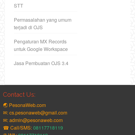
STT
Permasalahan yang umum
terjadi di OJS
Pengaturan MX Records
untuk Google Workspace
Jasa Pembuatan OJS 3.4
Contact Us:
🌏 PesonaWeb.com
✉: cs.pesonaweb@gmail.com
✉: admin@pesonaweb.com
☎ Call/SMS:
08117718119