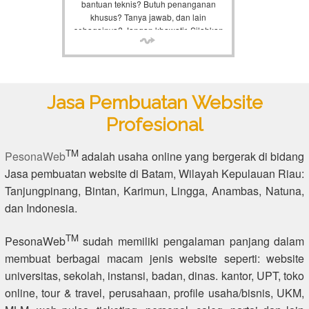
bantuan teknis? Butuh penanganan
khusus? Tanya jawab, dan lain
sebagainya? Jangan khawatir. Silahkan
hubungi kami lewat support yang
tersedia, kami akan bantu anda.
Jasa Pembuatan Website
Profesional
TM
PesonaWeb
adalah usaha online yang bergerak di bidang
Jasa pembuatan website di Batam, Wilayah Kepulauan Riau:
Tanjungpinang, Bintan, Karimun, Lingga, Anambas, Natuna,
dan Indonesia.
TM
PesonaWeb
sudah memiliki pengalaman panjang dalam
membuat berbagai macam jenis website seperti: website
universitas, sekolah, instansi, badan, dinas. kantor, UPT, toko
online, tour & travel, perusahaan, profile usaha/bisnis, UKM,