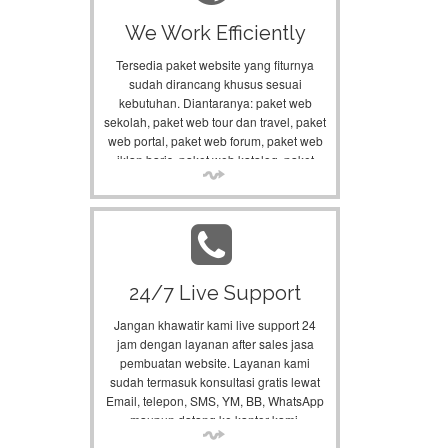
We Work Efficiently
Tersedia paket website yang fiturnya
sudah dirancang khusus sesuai
kebutuhan. Diantaranya: paket web
sekolah, paket web tour dan travel, paket
web portal, paket web forum, paket web
iklan baris, paket web katalog, paket
web profil usaha, dll.
24/7 Live Support
Jangan khawatir kami live support 24
jam dengan layanan after sales jasa
pembuatan website. Layanan kami
sudah termasuk konsultasi gratis lewat
Email, telepon, SMS, YM, BB, WhatsApp
maupun datang ke kantor kami.