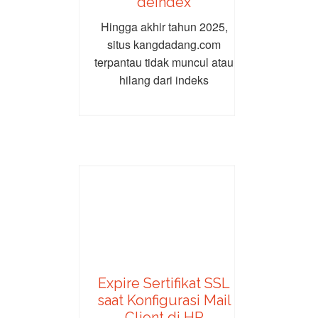
deindex
Hingga akhir tahun 2025,
situs kangdadang.com
terpantau tidak muncul atau
hilang dari indeks
pencarian Google
(deindexing). Hal ini
umumnya...
Expire Sertifikat SSL
saat Konfigurasi Mail
Client di HP