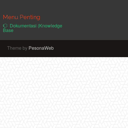
Menu Penting
Dokumentasi (Knowledge
Base
Theme by
PesonaWeb