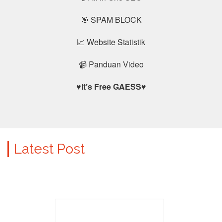
🎯 SPAM BLOCK
📈 Website Statistik
📹 Panduan Video
♥
It’s Free GAESS
♥
Latest Post