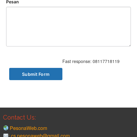
Pesan
Fast response: 08117718119
Contact Us:
PesonaWeb.com
: cs.pesonaweb@gmail.com