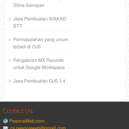
Slims Senayan
Jasa Pembuatan SIAKAD
STT
Permasalahan yang umum
terjadi di OJS
Pengaturan MX Records
untuk Google Workspace
Jasa Pembuatan OJS 3.4
Contact Us:
PesonaWeb.com
: cs.pesonaweb@gmail.com