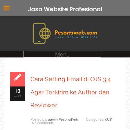
Jasa Website Profesional
Menu
Cara Setting Email di OJS 3.4
13
Agar Terkirim ke Author dan
Jan
Reviewer
Posted by:
admin PesonaWeb
Categories:
OJS
No comments