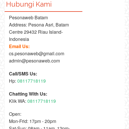
Hubungi Kami
Pesonaweb Batam
Address: Pesona Asri, Batam
Centre 29432 Riau Island-
Indonesia
Email Us:
cs.pesonaweb@gmail.com
admin@pesonaweb.com
Call/SMS Us:
Hp:
08117718119
Chatting With Us:
Klik WA:
08117718119
Open:
Mon-Frid: 17pm - 20pm
Sat-Sun: 08am - 11am, 13pm-