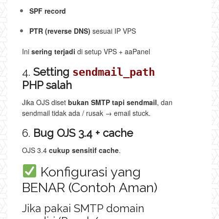
SPF record
PTR (reverse DNS)
sesuai IP VPS
Ini
sering terjadi
di setup VPS + aaPanel
4.
Setting
sendmail_path
PHP salah
Jika OJS diset
bukan SMTP tapi sendmail
, dan
sendmail tidak ada / rusak → email stuck.
6.
Bug OJS 3.4 + cache
OJS 3.4
cukup sensitif cache
.
Konfigurasi yang
BENAR (Contoh Aman)
Jika pakai SMTP domain