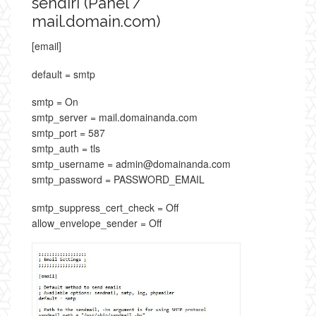
sendiri (Panel /
mail.domain.com)
[email]
default = smtp
smtp = On
smtp_server = mail.domainanda.com
smtp_port = 587
smtp_auth = tls
smtp_username = admin@domainanda.com
smtp_password = PASSWORD_EMAIL
smtp_suppress_cert_check = Off
allow_envelope_sender = Off