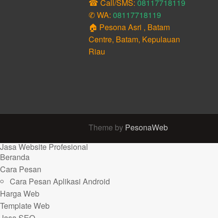
☎ Call/SMS:
08117718119
✆ WA:
08117718119
🏠 Pesona Asri , Batam
Centre, Batam, Kepulauan
Riau
Theme by
PesonaWeb
Jasa Website Profesional
Beranda
Cara Pesan
Cara Pesan Aplikasi Android
Harga Web
Template Web
Jasa SEO