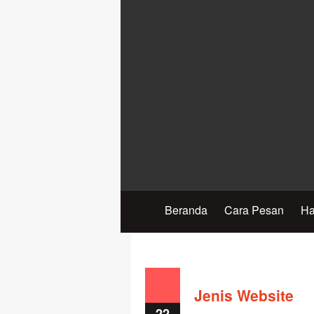
Beranda
Cara Pesan
Ha
Jenis Website
22