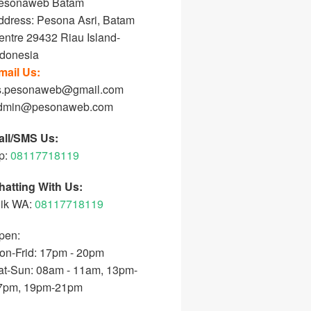
esonaweb Batam
ddress: Pesona Asri, Batam
entre 29432 Riau Island-
ndonesia
mail Us:
s.pesonaweb@gmail.com
dmin@pesonaweb.com
all/SMS Us:
p:
08117718119
hatting With Us:
lik WA:
08117718119
pen:
on-Frid: 17pm - 20pm
at-Sun: 08am - 11am, 13pm-
7pm, 19pm-21pm