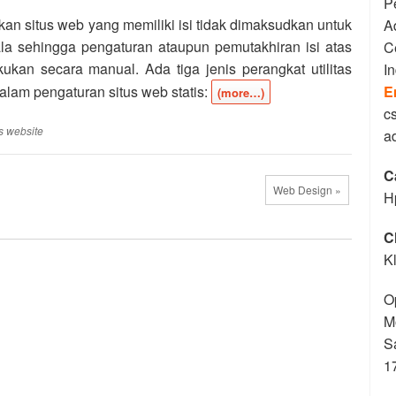
P
kan situs web yang memiliki isi tidak dimaksudkan untuk
A
ala sehingga pengaturan ataupun pemutakhiran isi atas
C
kukan secara manual. Ada tiga jenis perangkat utilitas
I
alam pengaturan situs web statis:
E
(more…)
c
s website
a
C
Web Design »
H
C
K
O
M
S
1