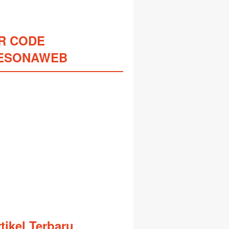
R CODE
ESONAWEB
tikel Terbaru