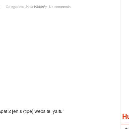
Categories:
Jenis Webiste
No comments
at 2 jenis (tipe) website, yaitu:
H