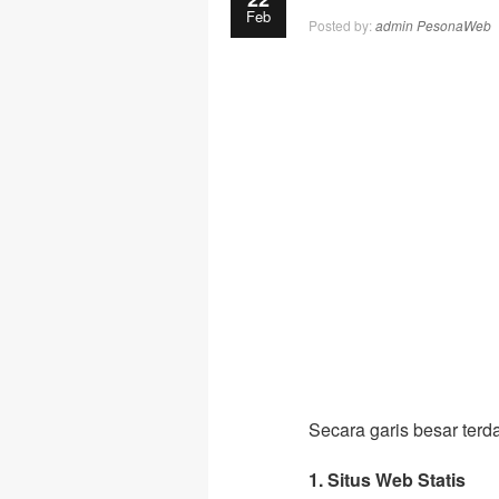
Feb
Posted by:
admin PesonaWeb
Secara garis besar terdap
1. Situs Web Statis