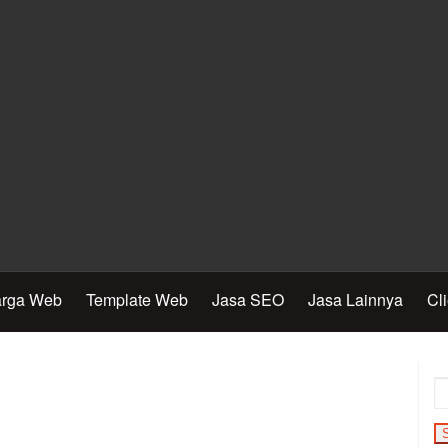
rga Web
Template Web
Jasa SEO
Jasa Lainnya
Cl