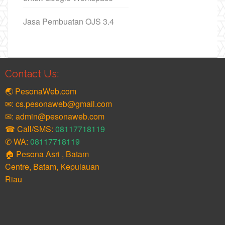
Jasa Pembuatan OJS 3.4
Contact Us:
🌏 PesonaWeb.com
✉: cs.pesonaweb@gmail.com
✉: admin@pesonaweb.com
☎ Call/SMS:
08117718119
✆ WA:
08117718119
🏠 Pesona Asri , Batam
Centre, Batam, Kepulauan
Riau