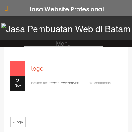
Jasa Website Profesional
Menu
logo
2
Posted by:
admin PesonaWeb
No comments
Nov
« logo