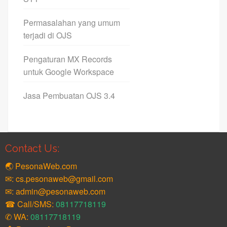
Permasalahan yang umum
terjadi di OJS
Pengaturan MX Records
untuk Google Workspace
Jasa Pembuatan OJS 3.4
Contact Us:
🌏 PesonaWeb.com
✉: cs.pesonaweb@gmail.com
✉: admin@pesonaweb.com
☎ Call/SMS:
08117718119
✆ WA:
08117718119