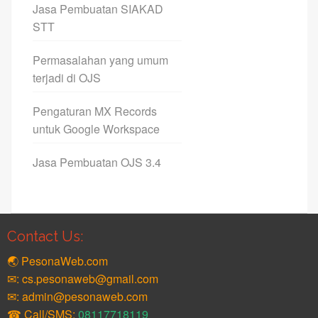
Jasa Pembuatan SIAKAD
STT
Permasalahan yang umum
terjadi di OJS
Pengaturan MX Records
untuk Google Workspace
Jasa Pembuatan OJS 3.4
Contact Us:
🌏 PesonaWeb.com
✉: cs.pesonaweb@gmail.com
✉: admin@pesonaweb.com
☎ Call/SMS:
08117718119