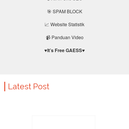
🎯 SPAM BLOCK
📈 Website Statistik
📹 Panduan Video
♥
It’s Free GAESS
♥
Latest Post