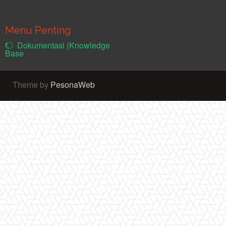
Menu Penting
Dokumentasi (Knowledge
Base
Theme by
PesonaWeb