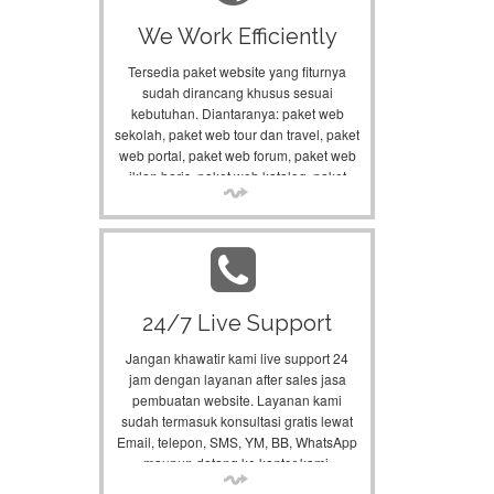
We Work Efficiently
Tersedia paket website yang fiturnya
sudah dirancang khusus sesuai
kebutuhan. Diantaranya: paket web
sekolah, paket web tour dan travel, paket
web portal, paket web forum, paket web
iklan baris, paket web katalog, paket
web profil usaha, dll.
24/7 Live Support
Jangan khawatir kami live support 24
jam dengan layanan after sales jasa
pembuatan website. Layanan kami
sudah termasuk konsultasi gratis lewat
Email, telepon, SMS, YM, BB, WhatsApp
maupun datang ke kantor kami.