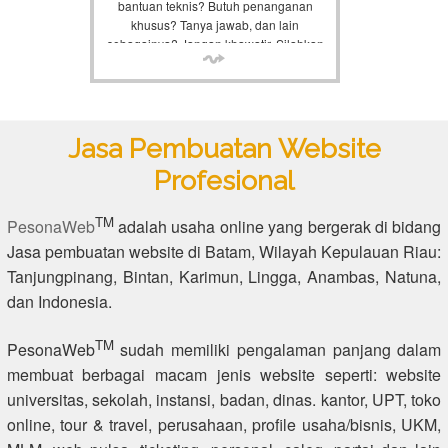
bantuan teknis? Butuh penanganan
khusus? Tanya jawab, dan lain
sebagainya? Jangan khawatir. Silahkan
hubungi kami lewat support yang
tersedia, kami akan bantu anda.
Jasa Pembuatan Website
Profesional
TM
PesonaWeb
adalah usaha online yang bergerak di bidang
Jasa pembuatan website di Batam, Wilayah Kepulauan Riau:
Tanjungpinang, Bintan, Karimun, Lingga, Anambas, Natuna,
dan Indonesia.
TM
PesonaWeb
sudah memiliki pengalaman panjang dalam
membuat berbagai macam jenis website seperti: website
universitas, sekolah, instansi, badan, dinas. kantor, UPT, toko
online, tour & travel, perusahaan, profile usaha/bisnis, UKM,