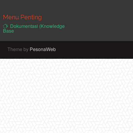
Menu Penting
Dokumentasi (Knowledge
Base
Theme by
PesonaWeb