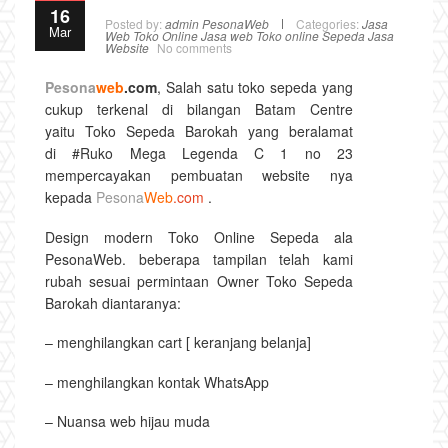
16
Posted by:
admin PesonaWeb
Categories:
Jasa
Mar
Web Toko Online
Jasa web Toko online Sepeda
Jasa
Website
No comments
Pesona
web
.com
, Salah satu toko sepeda yang
cukup terkenal di bilangan Batam Centre
yaitu Toko Sepeda Barokah yang beralamat
di #Ruko Mega Legenda C 1 no 23
mempercayakan pembuatan website nya
kepada
Pesona
Web
.com
.
Design modern Toko Online Sepeda ala
PesonaWeb. beberapa tampilan telah kami
rubah sesuai permintaan Owner Toko Sepeda
Barokah diantaranya:
– menghilangkan cart [ keranjang belanja]
– menghilangkan kontak WhatsApp
– Nuansa web hijau muda