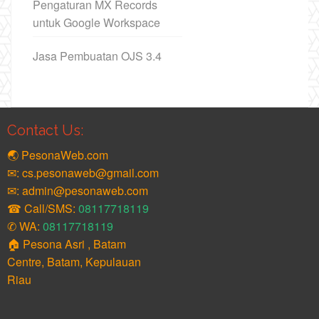
Pengaturan MX Records
untuk Google Workspace
Jasa Pembuatan OJS 3.4
Contact Us:
🌏 PesonaWeb.com
✉: cs.pesonaweb@gmail.com
✉: admin@pesonaweb.com
☎ Call/SMS:
08117718119
✆ WA:
08117718119
🏠 Pesona Asri , Batam
Centre, Batam, Kepulauan
Riau