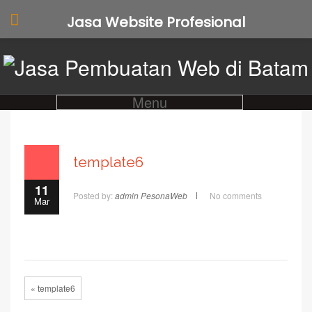
Jasa Website Profesional
Menu
template6
11
Posted by:
admin PesonaWeb
No comments
Mar
« template6