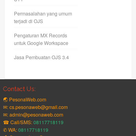
Permasalahan yang umum
terjadi di OJS
Pengaturan MX Records
untuk Google Workspace
Jasa Pembuatan OJS 3.4
Contact Us:
🌏 PesonaWeb.com
✉: cs.pesonaweb@gmail.com
✉: admin@pesonaweb.com
☎ Call/SMS:
08117718119
✆ WA:
08117718119