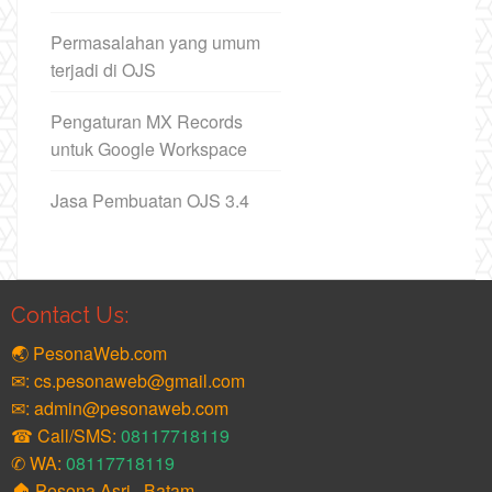
Permasalahan yang umum
terjadi di OJS
Pengaturan MX Records
untuk Google Workspace
Jasa Pembuatan OJS 3.4
Contact Us:
🌏 PesonaWeb.com
✉: cs.pesonaweb@gmail.com
✉: admin@pesonaweb.com
☎ Call/SMS:
08117718119
✆ WA:
08117718119
🏠 Pesona Asri , Batam