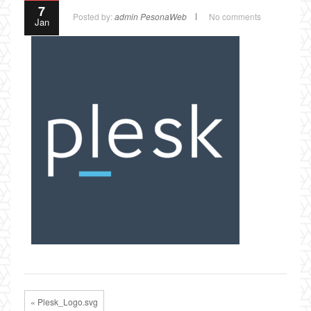
7
Posted by:
admin PesonaWeb
No comments
Jan
« Plesk_Logo.svg