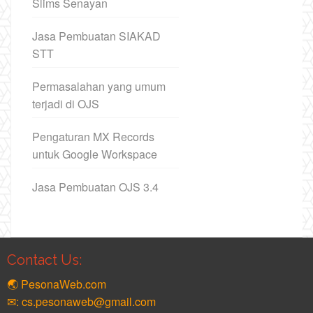
Slims Senayan
Jasa Pembuatan SIAKAD
STT
Permasalahan yang umum
terjadi di OJS
Pengaturan MX Records
untuk Google Workspace
Jasa Pembuatan OJS 3.4
Contact Us:
🌏 PesonaWeb.com
✉: cs.pesonaweb@gmail.com