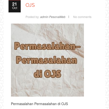
21
OJS
Oct
Posted by:
admin PesonaWeb
No comments
Permasalahan Permasalahan di OJS