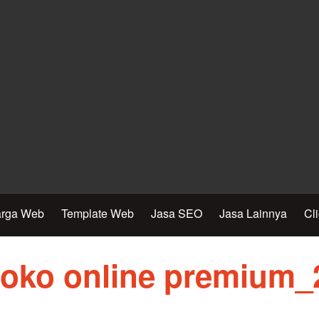
rga Web
Template Web
Jasa SEO
Jasa Lainnya
Cl
toko online premium_