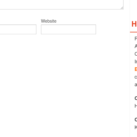
Website
H
A
C
I
E
C
K