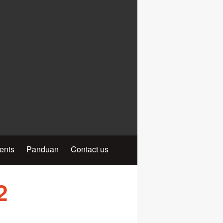
ients
Panduan
Contact us
2