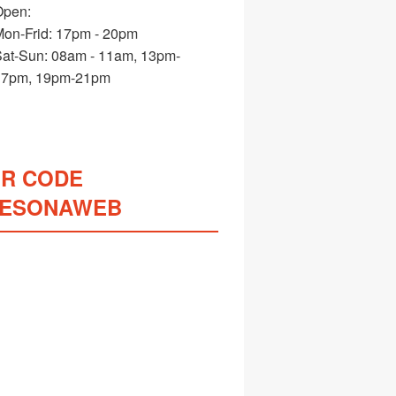
Open:
on-Frid: 17pm - 20pm
at-Sun: 08am - 11am, 13pm-
17pm, 19pm-21pm
R CODE
ESONAWEB