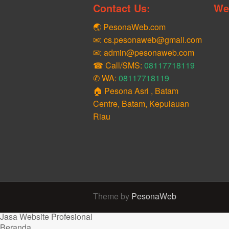
Contact Us:
We
🌏 PesonaWeb.com
✉: cs.pesonaweb@gmail.com
✉: admin@pesonaweb.com
☎ Call/SMS:
08117718119
✆ WA:
08117718119
🏠 Pesona Asri , Batam
Centre, Batam, Kepulauan
Riau
Theme by
PesonaWeb
Jasa Website Profesional
Beranda