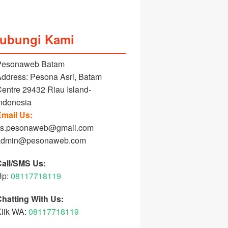
ubungi Kami
Pesonaweb Batam
ddress: Pesona Asri, Batam
entre 29432 Riau Island-
ndonesia
mail Us:
cs.pesonaweb@gmail.com
admin@pesonaweb.com
Call/SMS Us:
Hp:
08117718119
hatting With Us:
lik WA:
08117718119