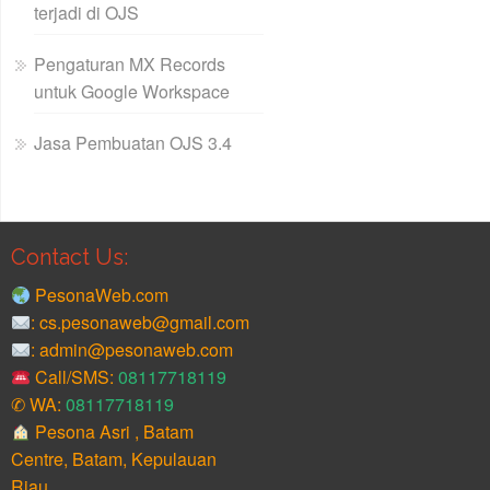
terjadi di OJS
Pengaturan MX Records
untuk Google Workspace
Jasa Pembuatan OJS 3.4
Contact Us:
PesonaWeb.com
: cs.pesonaweb@gmail.com
: admin@pesonaweb.com
Call/SMS:
08117718119
✆ WA:
08117718119
Pesona Asri , Batam
Centre, Batam, Kepulauan
Riau