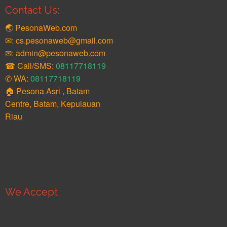
Contact Us:
🌏 PesonaWeb.com
✉: cs.pesonaweb@gmail.com
✉: admin@pesonaweb.com
☎ Call/SMS:
08117718119
✆ WA:
08117718119
🏠 Pesona Asri , Batam
Centre, Batam, Kepulauan
Riau
We Accept