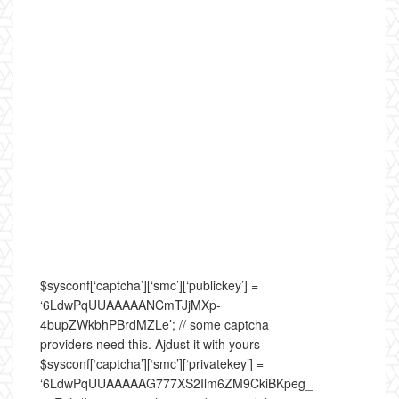
$sysconf[‘captcha’][‘smc’][‘publickey’] =
‘6LdwPqUUAAAAANCmTJjMXp-
4bupZWkbhPBrdMZLe’; // some captcha
providers need this. Ajdust it with yours
$sysconf[‘captcha’][‘smc’][‘privatekey’] =
‘6LdwPqUUAAAAAG777XS2Ilm6ZM9CkiBKpeg_