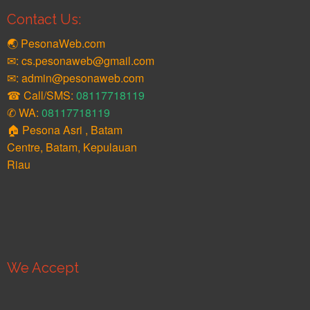
Contact Us:
🌏 PesonaWeb.com
✉: cs.pesonaweb@gmail.com
✉: admin@pesonaweb.com
☎ Call/SMS:
08117718119
✆ WA:
08117718119
🏠 Pesona Asri , Batam
Centre, Batam, Kepulauan
Riau
We Accept