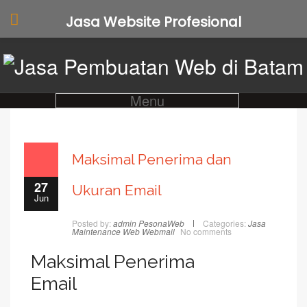
Jasa Website Profesional
Menu
Maksimal Penerima dan
27
Ukuran Email
Jun
Posted by:
admin PesonaWeb
Categories:
Jasa
Maintenance Web
Webmail
No comments
Maksimal Penerima
Email