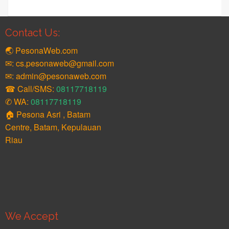
Contact Us:
🌏 PesonaWeb.com
✉: cs.pesonaweb@gmail.com
✉: admin@pesonaweb.com
☎ Call/SMS:
08117718119
✆ WA:
08117718119
🏠 Pesona Asri , Batam
Centre, Batam, Kepulauan
Riau
We Accept