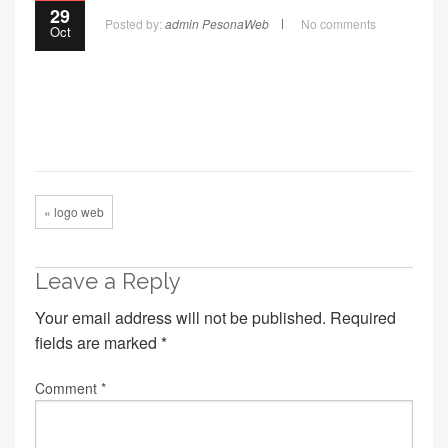
29
Posted by:
admin PesonaWeb
No comments
Oct
« logo web
Leave a Reply
Your email address will not be published.
Required
fields are marked
*
Comment
*