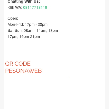
Chatting With Us:
Klik WA:
08117718119
Open:
Mon-Frid: 17pm - 20pm
Sat-Sun: 08am - 11am, 13pm-
17pm, 19pm-21pm
QR CODE
PESONAWEB