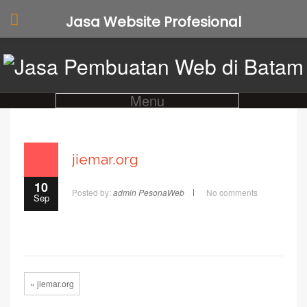
Jasa Website Profesional
Menu
jiemar.org
10
Posted by:
admin PesonaWeb
No comments
Sep
« jiemar.org