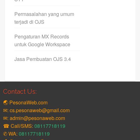
Permasalahan yang umum
terjadi di OJS
Pengaturan MX Records
untuk Google Workspace
Jasa Pembuatan OJS 3.4
Contact Us:
🌏 PesonaWeb.com
✉: cs.pesonaweb@gmail.com
✉: admin@pesonaweb.com
☎ Call/SMS:
08117718119
✆ WA:
08117718119