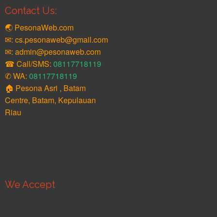
Contact Us:
🌏 PesonaWeb.com
✉: cs.pesonaweb@gmail.com
✉: admin@pesonaweb.com
☎ Call/SMS:
08117718119
✆ WA:
08117718119
🏠 Pesona Asri , Batam
Centre, Batam, Kepulauan
Riau
We Accept