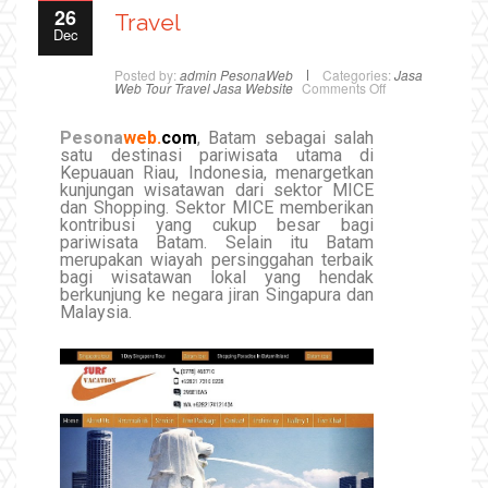
26
Travel
Dec
Posted by:
admin PesonaWeb
Categories:
Jasa
Web Tour Travel
Jasa Website
Comments Off
Pesona
web.
com
, Batam sebagai salah
satu destinasi pariwisata utama di
Kepuauan Riau, Indonesia, menargetkan
kunjungan wisatawan dari sektor MICE
dan Shopping. Sektor MICE memberikan
kontribusi yang cukup besar bagi
pariwisata Batam. Selain itu Batam
merupakan wiayah persinggahan terbaik
bagi wisatawan lokal yang hendak
berkunjung ke negara jiran Singapura dan
Malaysia.