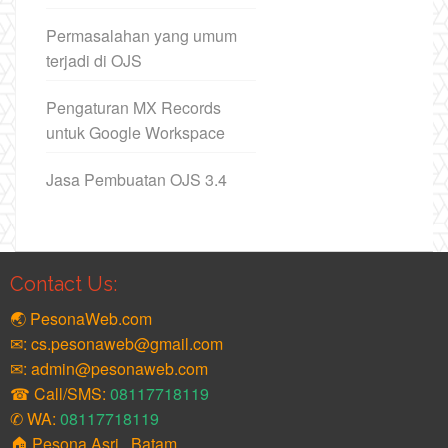
Permasalahan yang umum
terjadi di OJS
Pengaturan MX Records
untuk Google Workspace
Jasa Pembuatan OJS 3.4
Contact Us:
🌏 PesonaWeb.com
✉: cs.pesonaweb@gmail.com
✉: admin@pesonaweb.com
☎ Call/SMS:
08117718119
✆ WA:
08117718119
🏠 Pesona Asri , Batam