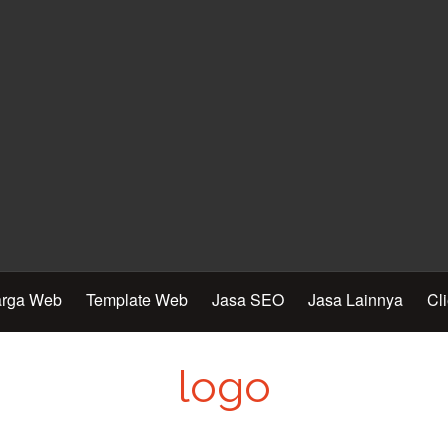
rga Web
Template Web
Jasa SEO
Jasa Lainnya
Cl
logo