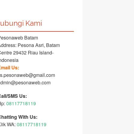
ubungi Kami
Pesonaweb Batam
ddress: Pesona Asri, Batam
entre 29432 Riau Island-
ndonesia
mail Us:
cs.pesonaweb@gmail.com
admin@pesonaweb.com
Call/SMS Us:
Hp:
08117718119
hatting With Us:
lik WA:
08117718119