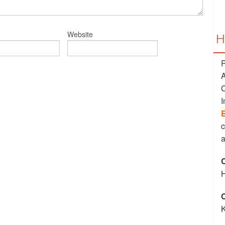
Website
H
A
C
I
E
C
K