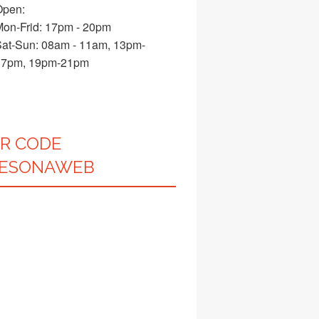
Open:
on-Frid: 17pm - 20pm
at-Sun: 08am - 11am, 13pm-
17pm, 19pm-21pm
R CODE
ESONAWEB