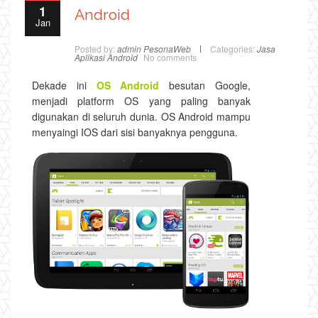
1
Android
Jan
Posted by:
admin PesonaWeb
Categories:
Jasa
Aplikasi Android
No comments
Dekade ini
OS Android
besutan Google,
menjadi platform OS yang paling banyak
digunakan di seluruh dunia. OS Android mampu
menyaingi IOS dari sisi banyaknya pengguna.