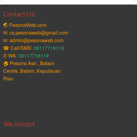
Contact Us:
🌏 PesonaWeb.com
✉: cs.pesonaweb@gmail.com
✉: admin@pesonaweb.com
☎ Call/SMS:
08117718119
✆ WA:
08117718119
🏠 Pesona Asri , Batam
Centre, Batam, Kepulauan
Riau
We Accept