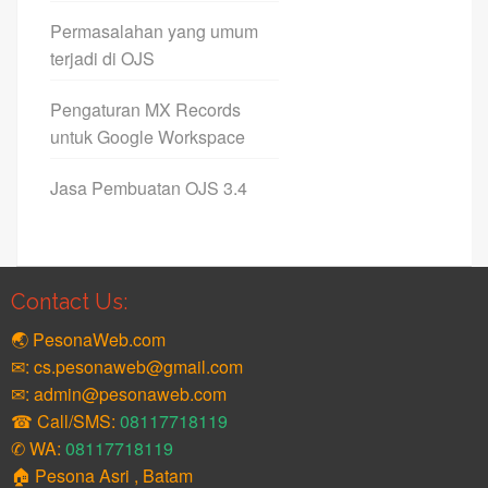
Permasalahan yang umum
terjadi di OJS
Pengaturan MX Records
untuk Google Workspace
Jasa Pembuatan OJS 3.4
Contact Us:
🌏 PesonaWeb.com
✉: cs.pesonaweb@gmail.com
✉: admin@pesonaweb.com
☎ Call/SMS:
08117718119
✆ WA:
08117718119
🏠 Pesona Asri , Batam