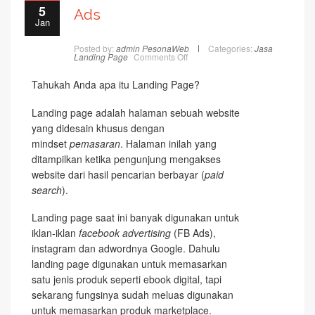
5
Ads
Jan
Posted by:
admin PesonaWeb
Categories:
Jasa
on
Landing Page
Comments Off
Jasa
Landing
Page
Tahukah Anda apa itu Landing Page?
untuk
Fb
Ads
Landing page adalah halaman sebuah website
yang didesain khusus dengan
mindset
pemasaran
. Halaman inilah yang
ditampilkan ketika pengunjung mengakses
website dari hasil pencarian berbayar (
paid
search
).
Landing page saat ini banyak digunakan untuk
iklan-iklan
facebook advertising
(FB Ads),
instagram dan adwordnya Google. Dahulu
landing page digunakan untuk memasarkan
satu jenis produk seperti ebook digital, tapi
sekarang fungsinya sudah meluas digunakan
untuk memasarkan produk marketplace.