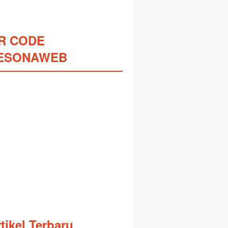
R CODE
ESONAWEB
tikel Terbaru