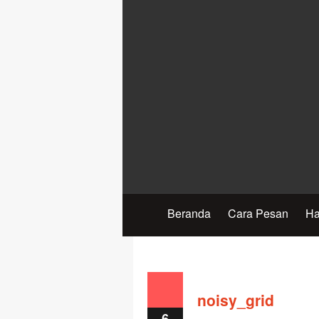
Beranda
Cara Pesan
Ha
noisy_grid
6