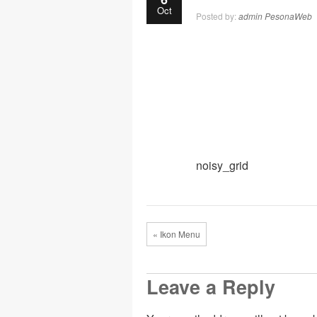
Oct
Posted by:
admin PesonaWeb
noisy_grid
« Ikon Menu
Leave a Reply