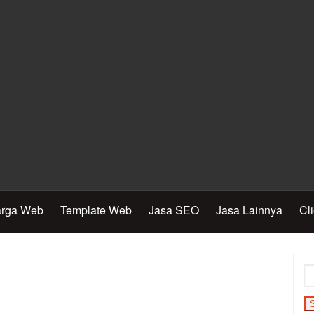
rga Web
Template Web
Jasa SEO
Jasa Lainnya
Cl