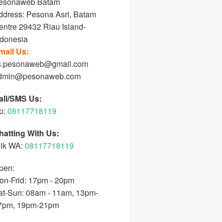
esonaweb Batam
ddress: Pesona Asri, Batam
entre 29432 Riau Island-
ndonesia
mail Us:
s.pesonaweb@gmail.com
dmin@pesonaweb.com
all/SMS Us:
p:
08117718119
hatting With Us:
lik WA:
08117718119
pen:
on-Frid: 17pm - 20pm
at-Sun: 08am - 11am, 13pm-
7pm, 19pm-21pm