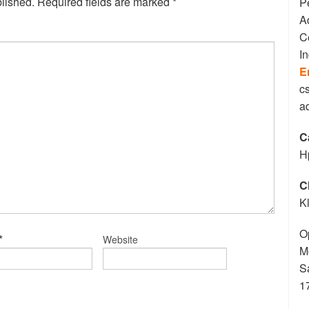
blished.
Required fields are marked
*
P
A
C
I
E
c
a
C
H
C
K
O
*
Website
M
S
1