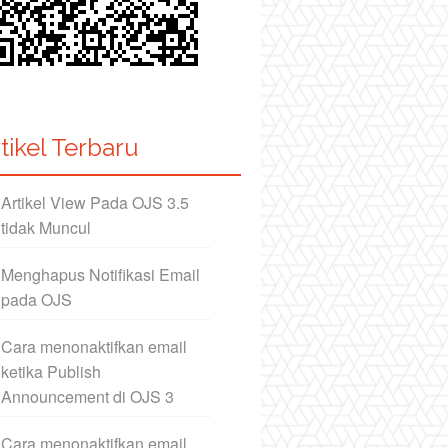
tikel Terbaru
Artikel View Pada OJS 3.5
tidak Muncul
Menghapus Notifikasi Email
pada OJS
Cara menonaktifkan email
ketika Publish
Announcement di OJS 3
Cara menonaktifkan email