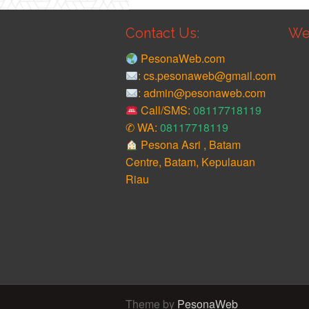
Contact Us:
We
PesonaWeb.com
: cs.pesonaweb@gmail.com
: admin@pesonaweb.com
Call/SMS:
08117718119
✆ WA:
08117718119
Pesona Asri , Batam
Centre, Batam, Kepulauan
Riau
Theme by
PesonaWeb