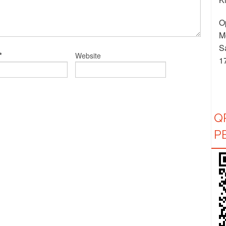
O
M
S
*
Website
1
Q
P