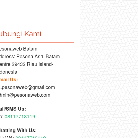
ubungi Kami
esonaweb Batam
ddress: Pesona Asri, Batam
entre 29432 Riau Island-
ndonesia
mail Us:
s.pesonaweb@gmail.com
dmin@pesonaweb.com
all/SMS Us:
p:
08117718119
hatting With Us:
lik WA:
08117718119