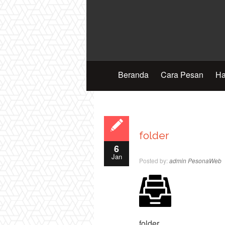
Beranda
Cara Pesan
Ha
folder
6
Jan
Posted by:
admin PesonaWeb
folder