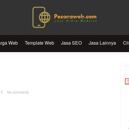
rga Web
Template Web
Jasa SEO
Jasa Lainnya
Cl
No comments