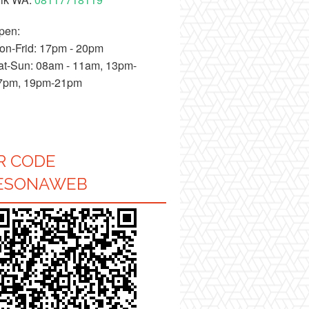
pen:
on-Frid: 17pm - 20pm
at-Sun: 08am - 11am, 13pm-
7pm, 19pm-21pm
R CODE
ESONAWEB