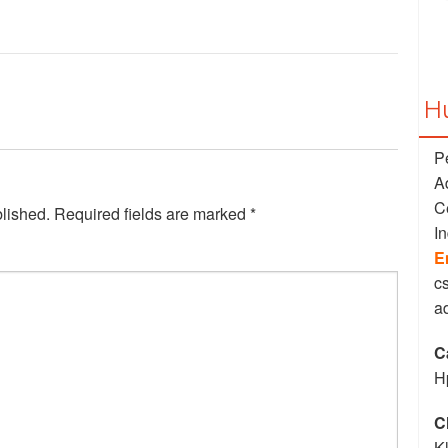
H
P
A
C
blished.
Required fields are marked
*
I
E
c
a
C
H
C
K