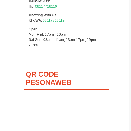
Call/SMS Us:
Hp:
08117718119
Chatting With Us:
Klik WA:
08117718119
Open:
Mon-Frid: 17pm - 20pm
Sat-Sun: 08am - 11am, 13pm-17pm, 19pm-
21pm
QR CODE
PESONAWEB