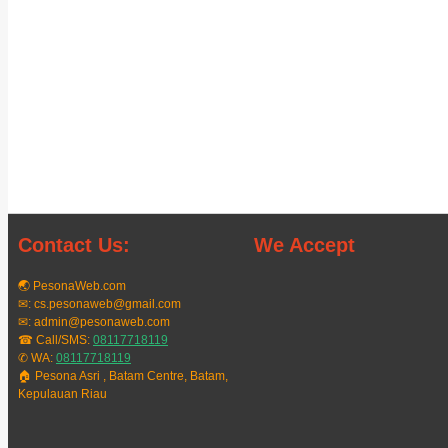
Contact Us:
We Accept
🌏 PesonaWeb.com
✉: cs.pesonaweb@gmail.com
✉: admin@pesonaweb.com
☎ Call/SMS:
08117718119
✆ WA:
08117718119
🏠 Pesona Asri , Batam Centre, Batam,
Kepulauan Riau