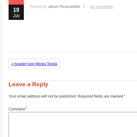
Posted by:
admin PesonaWeb
No comments
19
Jun
« header logo Media Tenda
Leave a Reply
Your email address will not be published.
Required fields are marked
*
Comment
*