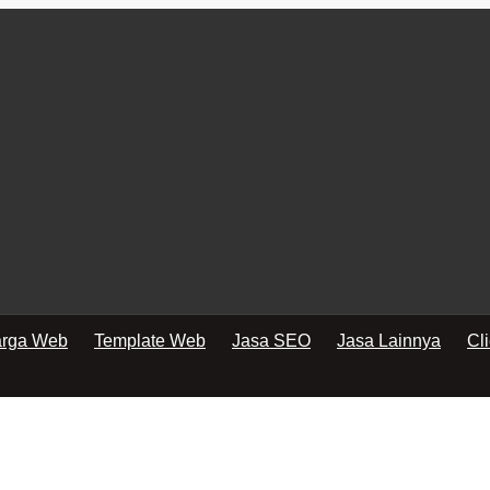
rga Web
Template Web
Jasa SEO
Jasa Lainnya
Cl