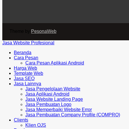
Theme by
PesonaWeb
Jasa Website Profesional
Beranda
Cara Pesan
Cara Pesan Aplikasi Android
Harga Web
Template Web
Jasa SEO
Jasa Lainnya
Jasa Pengelolaan Website
Jasa Aplikasi Android
Jasa Website Landing Page
Jasa Pembuatan Logo
Jasa Memperbaiki Website Error
Jasa Pembuatan Company Profile (COMPRO)
Clients
Klien OJS