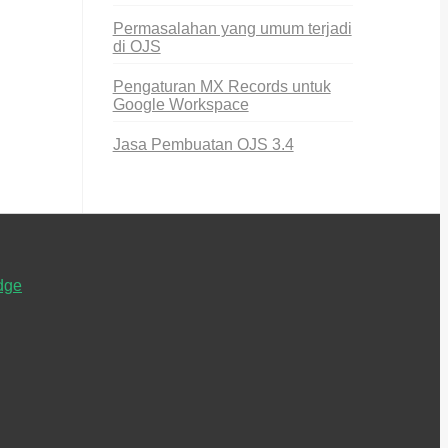
Permasalahan yang umum terjadi
di OJS
Pengaturan MX Records untuk
Google Workspace
Jasa Pembuatan OJS 3.4
dge