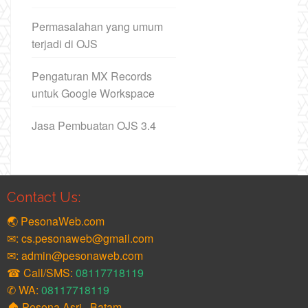
Permasalahan yang umum
terjadi di OJS
Pengaturan MX Records
untuk Google Workspace
Jasa Pembuatan OJS 3.4
Contact Us:
🌏 PesonaWeb.com
✉: cs.pesonaweb@gmail.com
✉: admin@pesonaweb.com
☎ Call/SMS:
08117718119
✆ WA:
08117718119
🏠 Pesona Asri , Batam