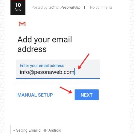
10
Posted by:
admin PesonaWeb
No comments
Nov
« Setting Email di HP Android