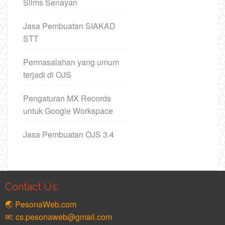
Slims Senayan
Jasa Pembuatan SIAKAD
STT
Permasalahan yang umum
terjadi di OJS
Pengaturan MX Records
untuk Google Workspace
Jasa Pembuatan OJS 3.4
Contact Us:
🌏 PesonaWeb.com
✉: cs.pesonaweb@gmail.com