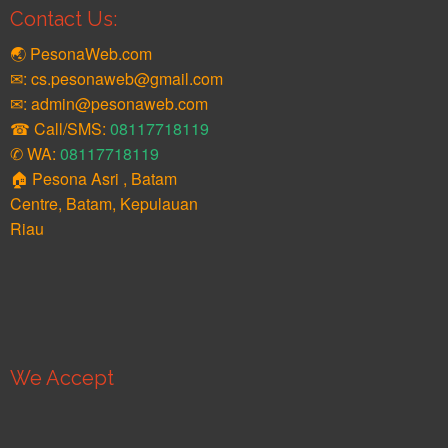
Contact Us:
🌏 PesonaWeb.com
✉: cs.pesonaweb@gmail.com
✉: admin@pesonaweb.com
☎ Call/SMS:
08117718119
✆ WA:
08117718119
🏠 Pesona Asri , Batam
Centre, Batam, Kepulauan
Riau
We Accept