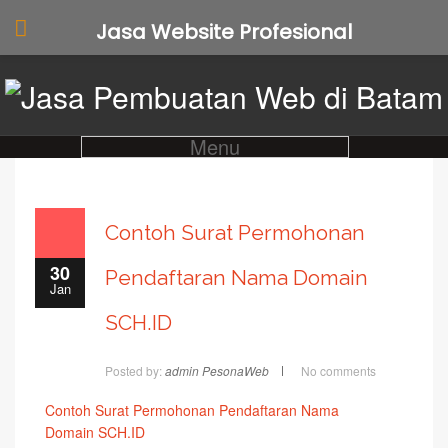
Jasa Website Profesional
Menu
Contoh Surat Permohonan
30
Pendaftaran Nama Domain
Jan
SCH.ID
Posted by:
admin PesonaWeb
No comments
Contoh Surat Permohonan Pendaftaran Nama
Domain SCH.ID