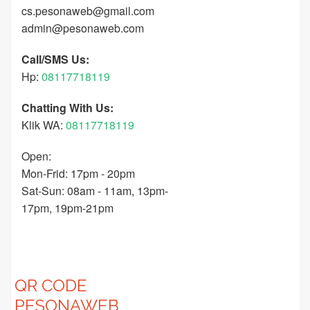
cs.pesonaweb@gmail.com
admin@pesonaweb.com
Call/SMS Us:
Hp:
08117718119
Chatting With Us:
Klik WA:
08117718119
Open:
Mon-Frid: 17pm - 20pm
Sat-Sun: 08am - 11am, 13pm-
17pm, 19pm-21pm
QR CODE
PESONAWEB