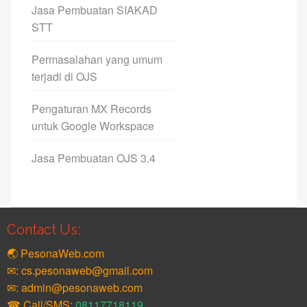
Jasa Pembuatan SIAKAD
STT
Permasalahan yang umum
terjadi di OJS
Pengaturan MX Records
untuk Google Workspace
Jasa Pembuatan OJS 3.4
Contact Us:
🌏 PesonaWeb.com
✉: cs.pesonaweb@gmail.com
✉: admin@pesonaweb.com
☎ Call/SMS:
08117718119