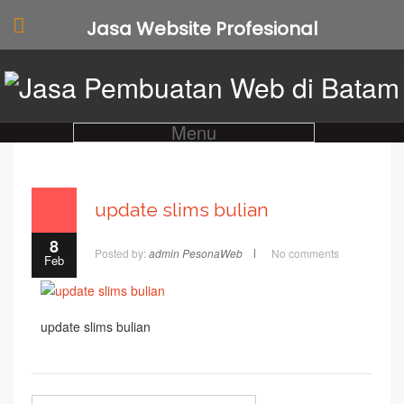
Jasa Website Profesional
Menu
update slims bulian
8
Posted by:
admin PesonaWeb
No comments
Feb
update slims bulian