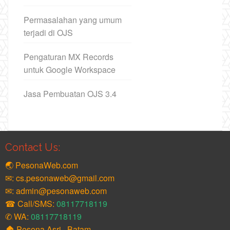
Permasalahan yang umum
terjadi di OJS
Pengaturan MX Records
untuk Google Workspace
Jasa Pembuatan OJS 3.4
Contact Us:
🌏 PesonaWeb.com
✉: cs.pesonaweb@gmail.com
✉: admin@pesonaweb.com
☎ Call/SMS:
08117718119
✆ WA:
08117718119
🏠 Pesona Asri , Batam