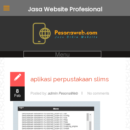
Jasa Website Profesional
Menu
aplikasi perpustakaan slims
8
Posted by:
admin PesonaWeb
No comments
Feb