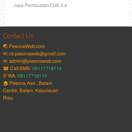
Jasa Pembuatan OJS 3.4
Contact Us:
🌏 PesonaWeb.com
✉: cs.pesonaweb@gmail.com
✉: admin@pesonaweb.com
☎ Call/SMS:
08117718119
✆ WA:
08117718119
🏠 Pesona Asri , Batam
Centre, Batam, Kepulauan
Riau