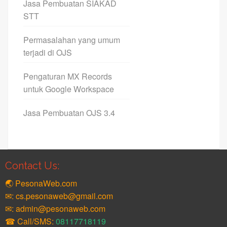
Jasa Pembuatan SIAKAD
STT
Permasalahan yang umum
terjadi di OJS
Pengaturan MX Records
untuk Google Workspace
Jasa Pembuatan OJS 3.4
Contact Us:
🌏 PesonaWeb.com
✉: cs.pesonaweb@gmail.com
✉: admin@pesonaweb.com
☎ Call/SMS:
08117718119