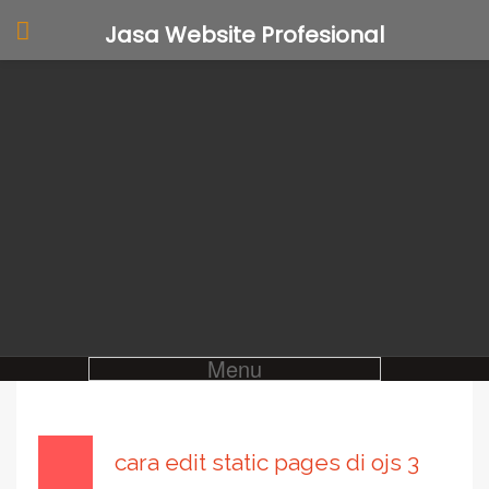
Jasa Website Profesional
Menu
cara edit static pages di ojs 3