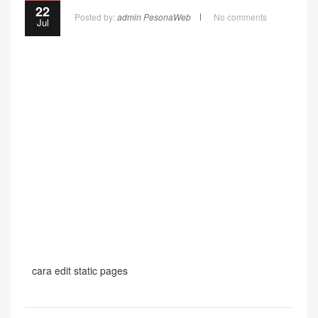
22
Posted by:
admin PesonaWeb
No comments
Jul
cara edit static pages