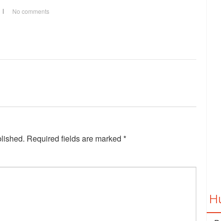
No comments
blished.
Required fields are marked
*
H