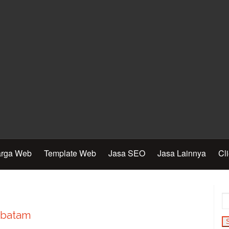
rga Web
Template Web
Jasa SEO
Jasa Lainnya
Cl
batam