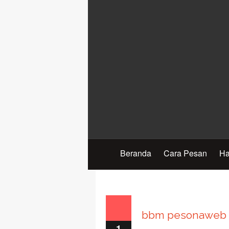
Beranda
Cara Pesan
Ha
bbm pesonaweb 
1