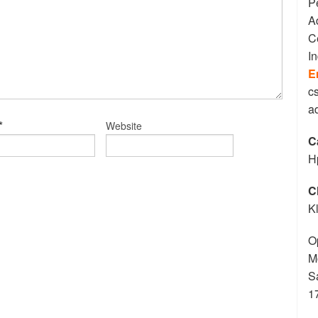
P
A
C
I
E
c
a
*
Website
C
H
C
K
O
M
S
1