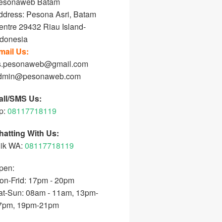
esonaweb Batam
ddress: Pesona Asri, Batam
entre 29432 Riau Island-
ndonesia
mail Us:
s.pesonaweb@gmail.com
dmin@pesonaweb.com
all/SMS Us:
p:
08117718119
hatting With Us:
lik WA:
08117718119
pen:
on-Frid: 17pm - 20pm
at-Sun: 08am - 11am, 13pm-
7pm, 19pm-21pm