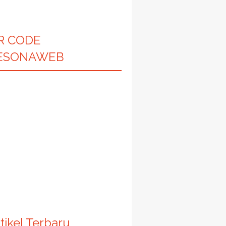
R CODE
ESONAWEB
tikel Terbaru