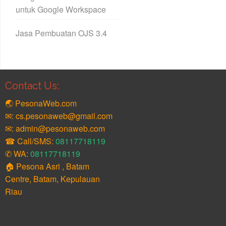
untuk Google Workspace
Jasa Pembuatan OJS 3.4
Contact Us:
🌏 PesonaWeb.com
✉: cs.pesonaweb@gmail.com
✉: admin@pesonaweb.com
☎ Call/SMS:
08117718119
✆ WA:
08117718119
🏠 Pesona Asri , Batam
Centre, Batam, Kepulauan
Riau