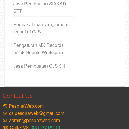
Jasa Pembuatan SIAKAD
STT
Permasalahan yang umum
terjadi di OJS
Pengaturan MX Records
untuk Google Workspace
Jasa Pembuatan OJS 3.4
Contact Us:
🌏 PesonaWeb.com
✉: cs.pesonaweb@gmail.com
✉: admin@pesonaweb.com
☎ Call/SMS:
08117718119