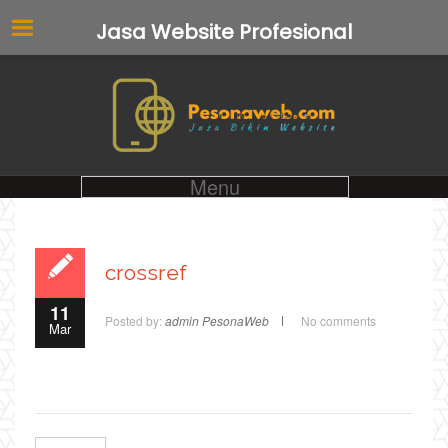
Jasa Website Profesional
Menu
crossref
11
Posted by:
admin PesonaWeb
No comments
Mar