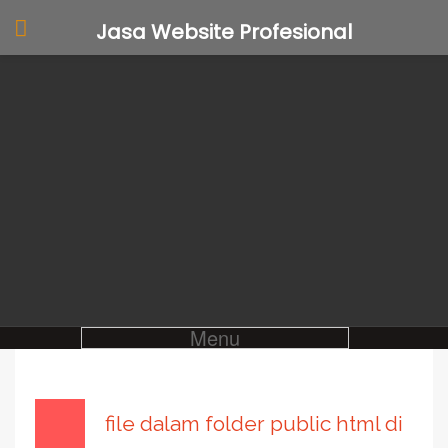
Jasa Website Profesional
Menu
file dalam folder public html di