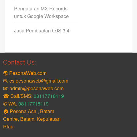
Pengaturan MX Records
untuk Google Workspace
Jasa Pembuatan OJS 3.4
Contact Us:
🌏 PesonaWeb.com
✉: cs.pesonaweb@gmail.com
✉: admin@pesonaweb.com
☎ Call/SMS:
08117718119
✆ WA:
08117718119
🏠 Pesona Asri , Batam
Centre, Batam, Kepulauan
Riau