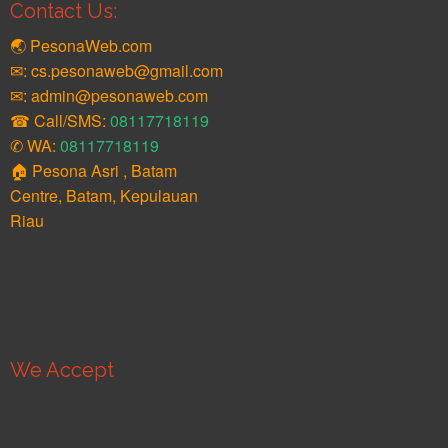
Contact Us:
🌏 PesonaWeb.com
✉: cs.pesonaweb@gmail.com
✉: admin@pesonaweb.com
☎ Call/SMS:
08117718119
✆ WA:
08117718119
🏠 Pesona Asri , Batam
Centre, Batam, Kepulauan
Riau
We Accept