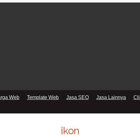
rga Web
Template Web
Jasa SEO
Jasa Lainnya
Cl
ikon