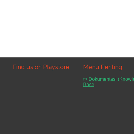
Find us on Playstore
Menu Penting
Dokumentasi (Knowl
Base