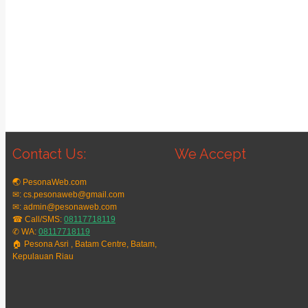
Contact Us:
We Accept
🌏 PesonaWeb.com
✉: cs.pesonaweb@gmail.com
✉: admin@pesonaweb.com
☎ Call/SMS:
08117718119
✆ WA:
08117718119
🏠 Pesona Asri , Batam Centre, Batam,
Kepulauan Riau