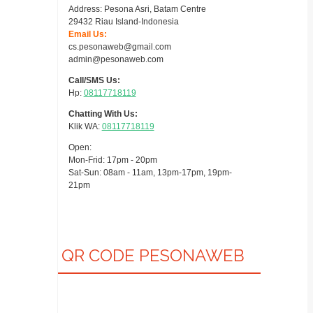
Address: Pesona Asri, Batam Centre
29432 Riau Island-Indonesia
Email Us:
cs.pesonaweb@gmail.com
admin@pesonaweb.com
Call/SMS Us:
Hp:
08117718119
Chatting With Us:
Klik WA:
08117718119
Open:
Mon-Frid: 17pm - 20pm
Sat-Sun: 08am - 11am, 13pm-17pm, 19pm-
21pm
QR CODE PESONAWEB