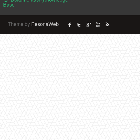
Base
Theme by
PesonaWeb