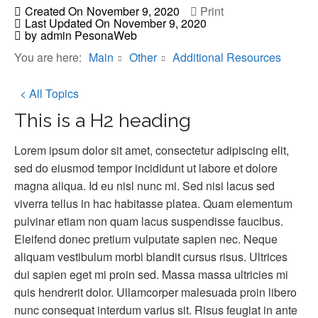
Created On
November 9, 2020
Print
Last Updated On
November 9, 2020
by
admin PesonaWeb
You are here:
Main
Other
Additional Resources
< All Topics
This is a H2 heading
Lorem ipsum dolor sit amet, consectetur adipiscing elit,
sed do eiusmod tempor incididunt ut labore et dolore
magna aliqua. Id eu nisl nunc mi. Sed nisi lacus sed
viverra tellus in hac habitasse platea. Quam elementum
pulvinar etiam non quam lacus suspendisse faucibus.
Eleifend donec pretium vulputate sapien nec. Neque
aliquam vestibulum morbi blandit cursus risus. Ultrices
dui sapien eget mi proin sed. Massa massa ultricies mi
quis hendrerit dolor. Ullamcorper malesuada proin libero
nunc consequat interdum varius sit. Risus feugiat in ante