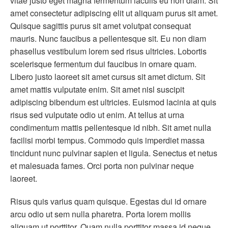
vitae justo eget magna fermentum iaculis eu non diam. Sit
amet consectetur adipiscing elit ut aliquam purus sit amet.
Quisque sagittis purus sit amet volutpat consequat
mauris. Nunc faucibus a pellentesque sit. Eu non diam
phasellus vestibulum lorem sed risus ultricies. Lobortis
scelerisque fermentum dui faucibus in ornare quam.
Libero justo laoreet sit amet cursus sit amet dictum. Sit
amet mattis vulputate enim. Sit amet nisl suscipit
adipiscing bibendum est ultricies. Euismod lacinia at quis
risus sed vulputate odio ut enim. At tellus at urna
condimentum mattis pellentesque id nibh. Sit amet nulla
facilisi morbi tempus. Commodo quis imperdiet massa
tincidunt nunc pulvinar sapien et ligula. Senectus et netus
et malesuada fames. Orci porta non pulvinar neque
laoreet.
Risus quis varius quam quisque. Egestas dui id ornare
arcu odio ut sem nulla pharetra. Porta lorem mollis
aliquam ut porttitor. Quam nulla porttitor massa id neque